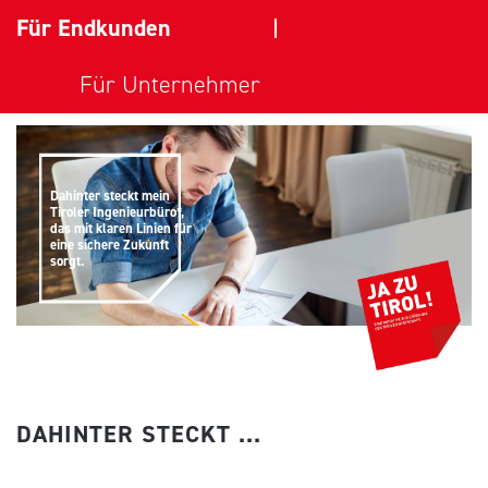
Für Endkunden
Für Unternehmer
Dahinter steckt mein
Tiroler Ingenieurbüro*,
das mit klaren Linien für
eine sichere Zukunft
sorgt.
DAHINTER STECKT ...